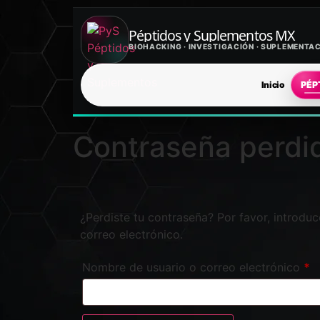
Péptidos y Suplementos MX
BIOHACKING · INVESTIGACIÓN · SUPLEMENT
Inicio
PÉP
Contraseña perdi
¿Perdiste tu contraseña? Por favor, introdu
correo electrónico.
Nombre de usuario o correo electrónico
*