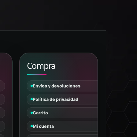
Compra
Tanus
PÉPTIDOS Y SUPLEMENTOS
En línea
Envíos y devoluciones
Política de privacidad
Carrito
Mi cuenta
⏳ TIEMPO LIMITADO