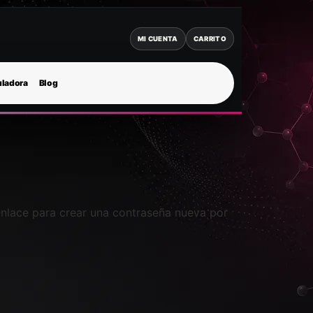
MI CUENTA
CARRITO
uladora
Blog
 enlace para crear una contraseña nueva por