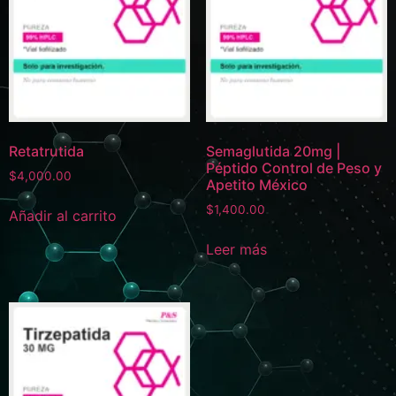
Retatrutida
Semaglutida 20mg |
Péptido Control de Peso y
$
4,000.00
Apetito México
$
1,400.00
Añadir al carrito
Leer más