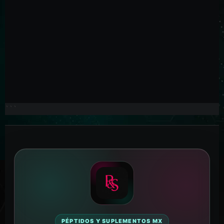
Enfoque PyS
Péptidos, metabolismo activo, biohacking
y wellness avanzado.
```
PÉPTIDOS Y SUPLEMENTOS MX