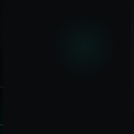
VER DISPONIBILIDAD
Información clara, atención directa y catálogo
especializado de péptidos en México.
WhatsApp directo
+52 1 55 3444 9236
Tirzepatida en México
Consulta disponibilidad, características y
orientación sobre péptidos metabólicos.