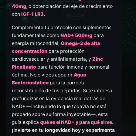
40mg
, o potenciación del eje de crecimiento
con
IGF-1 LR3
.
Complementa tu protocolo con suplementos
fundamentales como
NAD+ 500mg
para
energía mitocondrial,
Omega-3 de alta
concentración
para protección
cardiovascular y antiinflamatoria, y
Zinc
Picolinato
para función inmune y hormonal
óptima. No olvides adquirir
Agua
Bacteriostática
para la correcta
reconstitución de tus péptidos. Si te interesa
profundizar en la evidencia real detrás del
NAD+ —incluyendo lo que todavía no está
probado sobre su forma inyectable—, esta
guía explica
qué es el NAD+ y para qué sirve
.
¡Invierte en tu longevidad hoy y experimenta