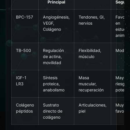
Principal
Seguri
BPC-157
Angiogénesis,
Tendones, GI,
Favora
VEGF,
nervios
en
Colágeno
estudio
animale
TB-500
Regulación
Flexibilidad,
Moder
de actina,
músculo
movilidad
IGF-1
Síntesis
Masa
Mayor
LR3
proteica,
muscular,
riesgo
anabolismo
recuperación
potenci
Colágeno
Sustrato
Articulaciones,
Muy
péptidos
directo de
piel
favorab
colágeno