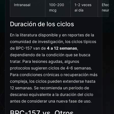
Intranasal
100-200
1-2 veces
Efecto
mcg
al día
neurol
Duración de los ciclos
En la literatura disponible y en reportes de la
comunidad de investigación, los ciclos típicos
de BPC-157 van de
4 a 12 semanas
,
dependiendo de la condición que se busca
tratar. Para lesiones agudas, algunos
protocolos sugieren ciclos de 4-6 semanas.
Para condiciones crónicas o recuperación más
compleja, los ciclos pueden extenderse hasta
12 semanas. Se recomienda un período de
descanso equivalente a la duración del ciclo
antes de considerar una nueva fase de uso.
BPC-157 vs. Otros