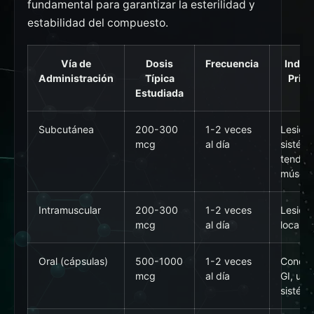
fundamental para garantizar la esterilidad y
estabilidad del compuesto.
Vía de
Dosis
Frecuencia
Indic
Administración
Típica
Princ
Estudiada
Subcutánea
200-300
1-2 veces
Lesion
mcg
al día
sistémi
tendon
múscul
Intramuscular
200-300
1-2 veces
Lesion
mcg
al día
localiz
Oral (cápsulas)
500-1000
1-2 veces
Condic
mcg
al día
GI, uso
sistémi