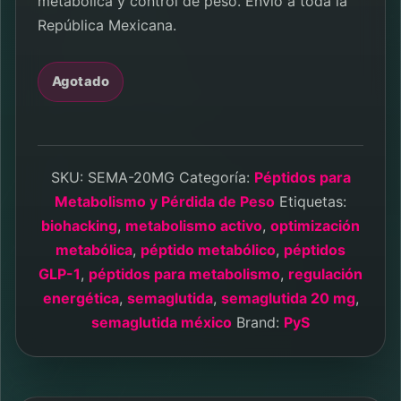
metabólica y control de peso. Envío a toda la
República Mexicana.
Agotado
SKU:
SEMA-20MG
Categoría:
Péptidos para
Metabolismo y Pérdida de Peso
Etiquetas:
biohacking
,
metabolismo activo
,
optimización
metabólica
,
péptido metabólico
,
péptidos
GLP-1
,
péptidos para metabolismo
,
regulación
energética
,
semaglutida
,
semaglutida 20 mg
,
semaglutida méxico
Brand:
PyS