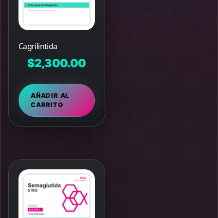
Cagrilintida
$
2,300.00
AÑADIR AL
CARRITO